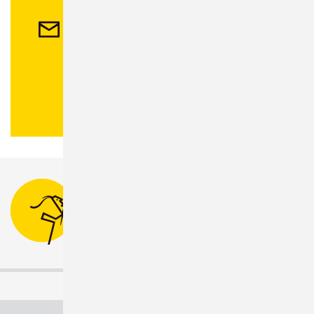
Kontakt
Stadtverwaltung Sonneberg
Bahnhofsplatz 1
96515 Sonneberg
Tel.:
03675 880-0