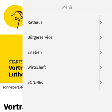
Menü
Suche
Menu
Rathaus
Bürgerservice
Erleben
SUCHEN
STARTSEITE
Vortrag "150 Jahre
Wirtschaft
Lutherhaus"
SON.NEC
sonneberg.de
Kalender
Eintrag
Vortrag "150 Jahre