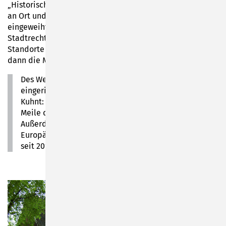
„Historischen Meile der Spielzeugstadt Sonneberg“ wird
an Ort und Stelle von Bürgermeister Dr. Heiko Voigt
eingeweiht. Die Historische Meile wird im Rahmen des
Stadtrechts-Jubiläums neu aufgelegt und zusätzliche
Standorte wie beispielsweise das Lutherhaus erweitern
dann die Meile.
Des Weiteren wird die neue Lutherweg-Stempelstelle
eingerichtet, berichtet Wirtschaftsförderer Marco
Kuhnt: „Denn hier am Lutherhaus trifft die Historische
Meile direkt auf den Fernwanderweg „Lutherweg“.
Außerdem haben wir dann einen Baustein auf der
Europäischen Route der Industriekultur (ERIH), die
seit 2019 eine Kulturroute des Europarates ist.“