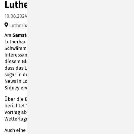
Lutherhaus"
10.08.2024 17:00
Lutherhaus Sonneberg (Lutherhausweg 9)
Am
Samstag, 10. August 2024
, geht um Fakten zum
Lutherhausjubiläum: Kreisheimatpfleger Thomas
Schwämmlein hat historische Quellen aufgetan, die
Interessantes zu Tage fördern. Hat Luther wirklich einst in
diesem Blockhaus übernachtet? Oder hätten Sie gewusst,
dass das Lutherfest zur Einweihung am neuen Standort
sogar in der New York Times in den USA, in den Daily
News in London oder im Daily Evening im australischen
Sidney erwähnt wurde?
Über die Ergebnisse seiner Recherchen zum Lutherhaus
berichtet Thomas Schwämmlein in einem bebilderten
Vortrag ab 17 Uhr am bzw. im Lutherhaus, je nach
Wetterlage.
Auch eine neue Informationstafel entlang der