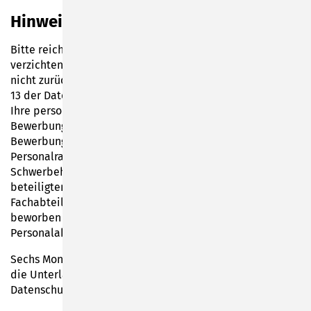
Hinweis zum Datenschutz:
Bitte reichen Sie keine Originaldokumente ein und
verzichten auf Bewerbungsmappen, da die Unterlagen
nicht zurückgesandt werden. Unter Beachtung des Artikel
13 der Datenschutz-Grundverordnung (EU-DSGVO) werden
Ihre personenbezogenen Daten des
Bewerbungsverfahrens verarbeitet, d.h. dass die
Bewerbungsunterlagen den Mitgliedern des
Personalrates, der Gleichstellung, der
Schwerbehindertenvertretung, den am Auswahlverfahren
beteiligten Mitarbeiter/innen der jeweiligen
Fachabteilung -auf dessen zu besetzende Stelle Sie sich
beworben haben- und den Mitarbeiter/innen der
Personalabteilung mitgeteilt werden.
Sechs Monate nach Beendigung des Verfahrens werden
die Unterlagen unter Berücksichtigung des
Datenschutzes vernichtet.