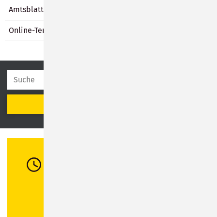
Amtsblatt
Online-Terminvergabe
SUCHEN
Öffnungszeiten
Di:
08:30 - 12:00 Uhr / 13:00 - 16:00 Uhr
Mi:
08:30 - 12:00 Uhr
Do:
08:30 - 12:00 Uhr / 13:00 - 18:00 Uhr
Fr:
08:30 - 12:00 Uhr