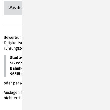
Was die Stelle bietet:
Bewerbungsunterlagen (Lebenslauf, Zeugnisabschriften,
Tätigkeitsmerkmale, erweitertes polizeiliches
Führungszeugnis) senden Sie bitte an die:
Stadtverwaltung Sonneberg
SG Personal/Qualifizierung
Bahnhofsplatz 1
96515 Sonneberg
oder per Mail an
personalamt@stadt-son.de
Auslagen für Vorstellungsgespräche/Reisekosten werden
nicht erstattet.