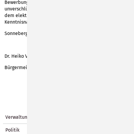
Bewerbungsunterlagen, die per einfacher Mail als
unverschlüsselte PDF-Datei übersandt werden, sind auf
dem elektronischen Postweg gegen unbefugte
Kenntnisnahme oder Veränderung nicht geschützt.
Sonneberg, den 20.10.2025
Dr. Heiko Voigt
Bürgermeister
Verwaltung
Politik