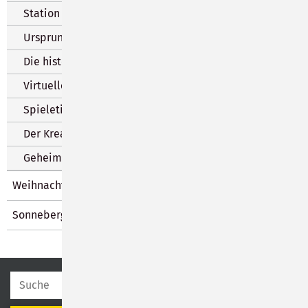
Station 12 - Am Spielzeugmuseum
Ursprung Spielmeile
Die historische Spielmeile
Virtuelles Spiel
Spieletipps
Der Kreativ- und Spielbeutel
Geheimnisse der Spielzeugmacher
Weihnachten
Sonneberger Lesesommer