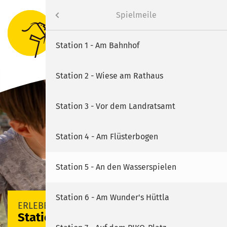
Erleben
Menü
Spielmeile
Suche
Menu
Rathaus
Interessantes vor Ort
Station 1 - Am Bahnhof
Bürgerservice
Innenstadt und Märkte
Station 2 - Wiese am Rathaus
Erleben
Tourismus
Station 3 - Vor dem Landratsamt
SUCHEN
Wirtschaft
Städtische Veranstaltungen
Station 4 - Am Flüsterbogen
SON.NEC
Spielmeile
Station 5 - An den Wasserspielen
Weihnachten
Station 6 - Am Wunder's Hüttla
ERLEBEN
Station 5 - An den