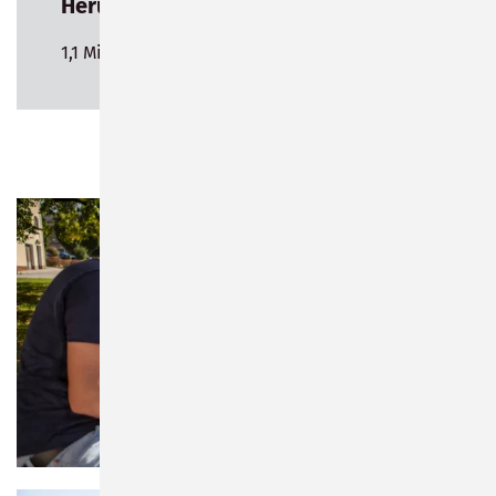
Herunterladen
1,1 MiB
Download