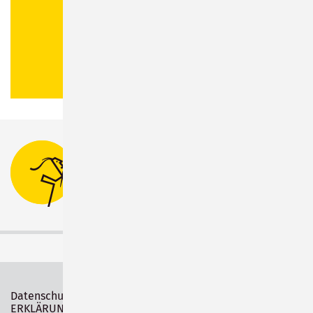
Stadtverwaltung Sonneberg
Bahnhofsplatz 1
96515 Sonneberg
Tel.:
03675 880-0
Datenschutz
Impressum
ERKLÄRUNG ZUR BARRIEREFREIHEIT