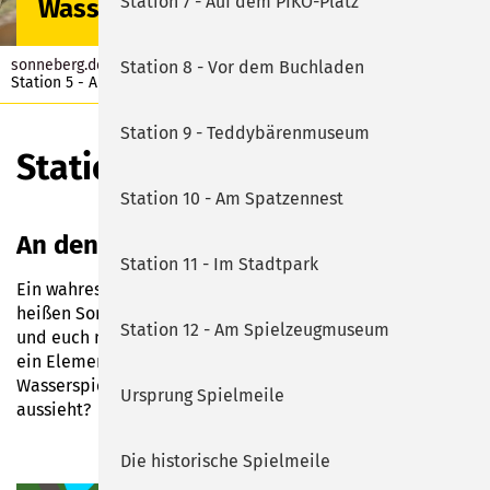
Sonneberger Lesesommer
Station 7 - Auf dem PIKO-Platz
Wasserspielen
sonneberg.de
Erleben
Spielmeile
Station 8 - Vor dem Buchladen
Station 5 - An den Wasserspielen
Station 9 - Teddybärenmuseum
Station 5
Station 10 - Am Spatzennest
An den Wasserspielen
Station 11 - Im Stadtpark
Ein wahres Paradies für kleine Entdecker! Stell Dir vor: An
heißen Sommertagen könnt ihr hier planschen, spritzen
Station 12 - Am Spielzeugmuseum
und euch nach Herzenslust abkühlen. Wasser ist einfach
ein Element, das Kinder fasziniert. Erkennt ihr, dass der
Wasserspielplatz wie ein zu groß gewordener Baukasten
Ursprung Spielmeile
aussieht?
Die historische Spielmeile