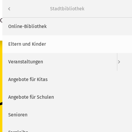
Webcam
Mängelmelder
Verwaltung
Rathaus
Menü
Stadtbibliothek
SON.NEC
Suche
Online-Bibliothek
en
Eltern und Kinder
SUCHEN
gen und Vergabe
te
Veranstaltungen
aßnahmen
Angebote für Kitas
d Verordnungen
ek
Angebote für Schulen
usbildung
ldeamt
Senioren