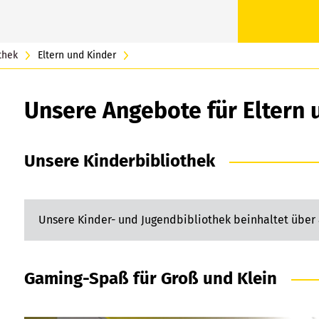
Amtsblatt
Standesamt
Online-Termi
Kindertagesei
thek
Eltern und Kinder
Bestattungsw
Unsere Angebote für Eltern 
Stadtfinanzen
Unsere Kinderbibliothek
Presse- und Öf
Stadtmarketi
Unsere Kinder- und Jugendbibliothek beinhaltet über 
Gaming-Spaß für Groß und Klein