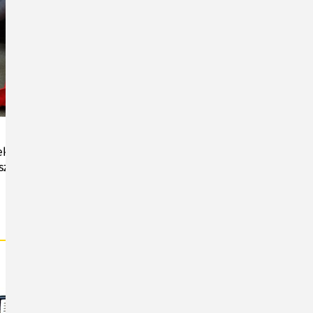
nsole voll und ganz auf ihre Kosten. Die Switch
zeiten an sechs Tagen in der Woche zur