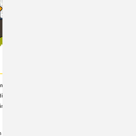
n Klasse 1 bis 10
 die Schüler/innen online beantworten können
ändigen Lesen und in der Entwicklung der eigenen
am Nachmittag