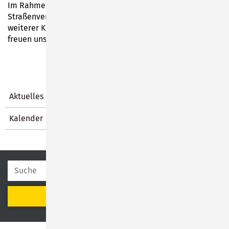
Im Rahmen der Reihe "Tipps rund um die Sicherheit im
Straßenverkehr" findet am 02.12.2025 um 10:00 Uhr ein
weiterer Kurs im Stadtteilzentrum Wolke 14 statt. Wir
freuen uns auf zahlreiche Interessierte.
Aktuelles
Kalender
SUCHEN