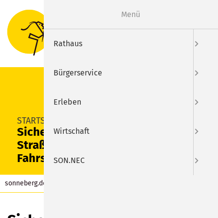
Menü
Suche
Menu
Rathaus
Bürgerservice
Erleben
SUCHEN
STARTSEITE
Sicherheits-Tipps im
Wirtschaft
Straßenverkehr mit Andys
Fahrschule
SON.NEC
sonneberg.de
Kalender
Eintrag