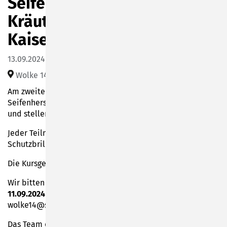
Seifenkurs Teil I mit der
Kräuterpädagogin Ulrike
Kaiser
13.09.2024 16:00–19:00
Wolke 14 (Friesenstraße 14)
Am zweiten Tag vertiefen Sie die Grundlagen der
Seifenherstellung sowie die handwerklichen Techniken
und stellen Ihre eigene Naturseife fertig.
Jeder Teilnehmer sollte Gummihandschuhe und eine
Schutzbrille mitbringen (falls vorhanden).
Die Kursgebühr beträgt 125,00 €.
Wir bitten um verbindliche Voranmeldung
bis zum
11.09.2024
(Tel. Nr. 880-400, -401, -402 oder Email
wolke14@stadt-son.de).
Das Team der Wolke 14 freut sich über eine rege