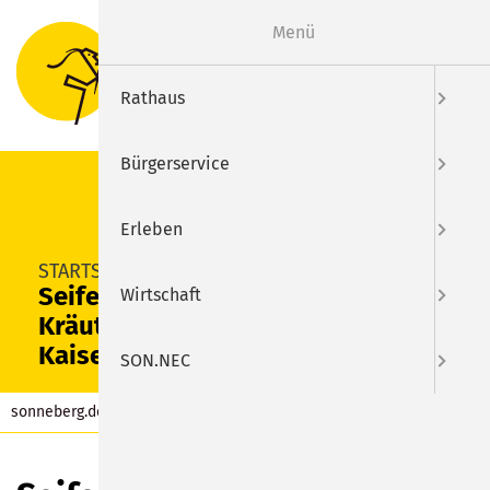
Menü
Suche
Menu
Rathaus
Bürgerservice
Erleben
SUCHEN
STARTSEITE
Seifenkurs Teil I mit der
Wirtschaft
Kräuterpädagogin Ulrike
Kaiser
SON.NEC
sonneberg.de
Kalender
Eintrag