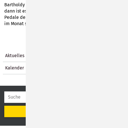
Bartholdy von der Empore im Rathaussaal erklingen,
dann ist es immer Annerose Röder, die die Tasten und
Pedale des altehrwürdigen Instrumentes bedient. Einmal
im Monat spielt sie zur Orgelmatinee.
Aktuelles
Kalender
SUCHEN