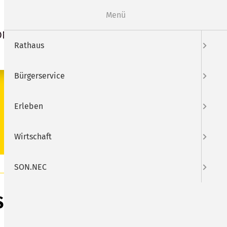
Webcam
Mängelmelder
Menü
ON.NEC
Suche
Rathaus
Bürgerservice
SUCHEN
Erleben
Wirtschaft
SON.NEC
SO Museum