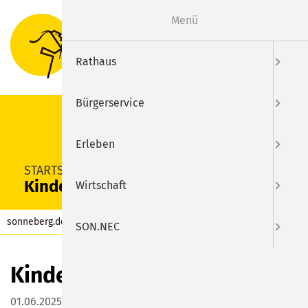
Menü
Suche
Menu
Rathaus
Bürgerservice
Erleben
SUCHEN
STARTSEITE
Kinderfest
Wirtschaft
sonneberg.de
Kalender
Eintrag
SON.NEC
Kinderfest
01.06.2025 14:00–17:00