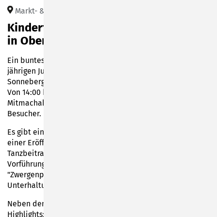
Markt- & Kirchplatz Oberlind (Schweinemarkt)
Kinderfest zum 800-jährigen Jubiläum
in Oberlind
Ein buntes Fest für die ganze Familie! Anlässlich des 800-
jährigen Jubiläums von Oberlind lädt die Stadt
Sonneberg am 01.06.2025 zu einem großen Kinderfest ein.
Von 14:00 bis 17:00 Uhr gibt es zahlreiche
Mitmachaktionen und Attraktionen für kleine und große
Besucher.
Es gibt ein abwechslungsreiches Bühnenprogramm mit
einer Eröffnung durch die Musikschule, einem
Tanzbeitrag der „Little Linder“ sowie einer spannenden
Vorführung der Ronin Thais. Außerdem sorgt die
"Zwergenparade" als Walking Act den ganzen Tag über für
Unterhaltung.
Neben dem Bühnenprogramm warten viele weitere
Highlights: Bastelstationen, ein Bewegungsparcours, eine