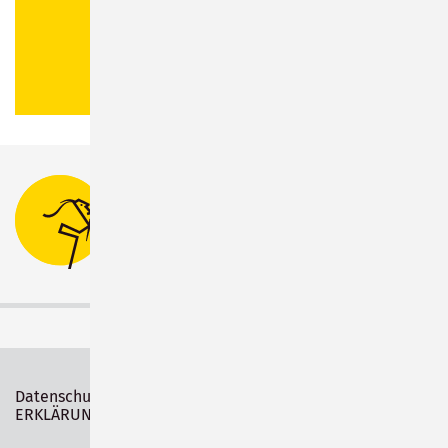
Bahnhofsplatz 1
96515 Sonneberg
Tel.:
03675 880-0
Datenschutz
Impressum
ERKLÄRUNG ZUR BARRIEREFREIHEIT