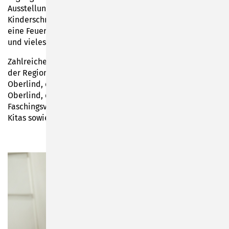
Ausstellung von Nautiland, Hüpfburgen, ein Flohmarkt,
Kinderschminken, eine Verkleidungskiste, ein Glücksrad,
eine Feuerwehrschau sowie Seifenblasen-Attraktionen
und vieles mehr.
Zahlreiche Vereine, Einrichtungen und Institutionen aus
der Region sind mit dabei, darunter die Feuerwehr
Oberlind, die Grundschule und Kita „Arche Noah“, SC 06
Oberlind, das Jugendrotkreuz, die Musikschule, der
Faschingsverein Kuckuck, das THINKA Bürgerbüro, weitere
Kitas sowie das Spielzeugmuseum.