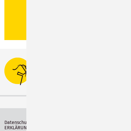
Stadtverwaltung Sonneberg
Bahnhofsplatz 1
96515 Sonneberg
Tel.:
03675 880-0
Datenschutz
Impressum
ERKLÄRUNG ZUR BARRIEREFREIHEIT