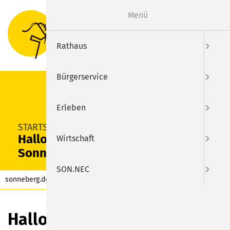
Menü
Suche
Menu
Rathaus
Bürgerservice
Erleben
SUCHEN
STARTSEITE
Halloween im Tiergarten
Wirtschaft
Sonneberg
SON.NEC
sonneberg.de
Kalender
Eintrag
Halloween im Tiergarten