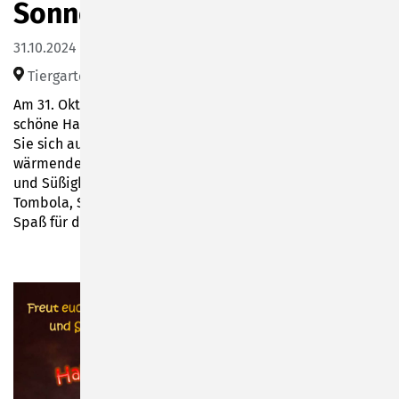
Sonneberg
31.10.2024 15:00–19:00
Tiergarten Sonneberg (Waldstraße 58, Sonneberg)
Am 31. Oktober von 15-19 Uhr erwartet Sie eine schaurig-
schöne Halloween-Feier im Tiergarten Sonneberg! Freuen
Sie sich auf Gruselgeschichten im Pferdestall,
wärmenden Glühwein und Kinderpunsch, leckere Burger
und Süßigkeiten. Außerdem gibt es eine spannende
Tombola, Stockbrot und Marshmallows am Lagerfeuer –
Spaß für die ganze Familie ist garantiert!