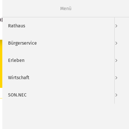
Webcam
Mängelmelder
Menü
ON.NEC
Suche
Rathaus
Bürgerservice
SUCHEN
Erleben
Wirtschaft
SON.NEC
 im Zentrum