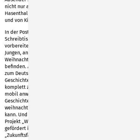
nicht nur aus Sonneberg bis hoch nach Spechtsbrunn und
Hasenthal Post erhalten, sondern auch aus Oberfranken
und von Kindern aus der Ukraine.
In der Poststation hat der Weihnachtsmann einen
Schreibtisch, wo er für jedes Kind eine liebevolle Antwort
vorbereitet. In den Briefen erfahren die Mädchen und
Jungen, an welcher Station der „Werkstatt des
Weihnachtsmannes“ sich ihre Geschenke gerade
befinden. Acht Stationen vom Bahnhofsplatz bis hinauf
zum Deutschen Spielzeugmuseum laden ein, die
Geschichte der „Werkstatt des Weihnachtsmannes“
komplett zu erkunden. An jedem Erlebnispunkt ist ein
mobil anwählbarer QR-Code angebracht, wo man die
Geschichte von Teddy Eddy und seinen Freunden in der
weihnachtlich geschmückten Spielzeugstadt nachhören
kann. Und das noch bis zum 31. Dezember 2022. Das
Projekt „Werkstatt des Weihnachtsmannes“ wird
gefördert im Rahmen des Bundesprogramms
„Zukunftsfähige Innenstädte und Zentren“.