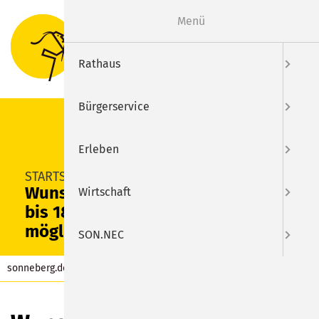
Menü
Suche
Menu
Rathaus
Bürgerservice
Erleben
SUCHEN
STARTSEITE
Wunschzettel-Einwurf noch
Wirtschaft
bis 18. Dezember 2022
möglich
SON.NEC
sonneberg.de
Aktuelles
Beitrag