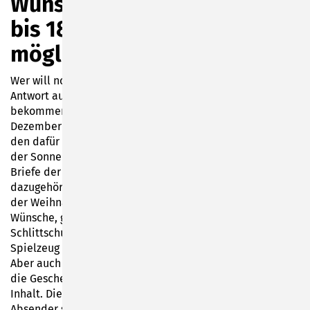
Wunschzettel-Einwurf noch
bis 18. Dezember 2022
möglich
Wer will noch rechtzeitig bis zum Heiligabend eine
Antwort auf seinen Sonneberger Wunschzettel
bekommen? Der sollte bis zum kommenden Sonntag, 18.
Dezember 2022, seine Post an den Weihnachtsmann in
den dafür vorgesehenen Briefkasten am City-Center in
der Sonneberger Innenstadt einwerfen. Wo dann die
Briefe der Kinder beantwortet werden, kann im
dazugehörigen Schaufenster bestaunt werden: Da muss
der Weihnachtsmann erstmal sortieren: in kleine
Wünsche, große Wünsche, erfüllbare Wünsche usw.
Schlittschuhe, Einhorntagebücher, Taschenwärmer und
Spielzeug ganz allgemein stehen natürlich hoch im Kurs.
Aber auch Gesundheit, Frieden und viele Dankeschöns für
die Geschenke vergangener Jahre sind Wunschzettel-
Inhalt. Die Herkunftsorte der bisher fast 90 Wunschzettel-
Absender sind breit gestreut. Der Weihnachtsmann hat