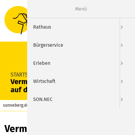
Menü
Suche
Menu
Rathaus
Bürgerservice
Erleben
SUCHEN
STARTSEITE
Vermehrt Blumendiebstähle
Wirtschaft
auf dem Hauptfriedhof
SON.NEC
sonneberg.de
Aktuelles
Beitrag
Vermehrt Blumendiebstähle