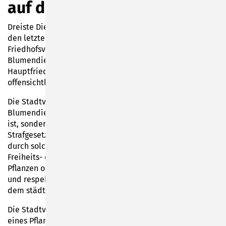
auf dem Hauptfriedhof
Dreiste Diebe machen nicht mal vor Grabstätten Halt: In
den letzten Tagen sind mehrfach Bürger auf die
Friedhofsverwaltung zugekommen, die Pflanzen- und
Blumendiebstähle zu beklagen hatten. Auf dem
Hauptfriedhof in Sonneberg handelt es sich
offensichtlich um ein zunehmendes Problem.
Die Stadtverwaltung weist deshalb darauf hin, dass ein
Blumendiebstahl auf dem Friedhof kein Kavaliersdelikt
ist, sondern ein Verstoß gegen § 189 des
Strafgesetzbuches. Das Andenken Verstorbener werde
durch solch eine Tat verunglimpft und geht mit einer
Freiheits- oder Geldstrafe einher. Ein Diebstahl von
Pflanzen oder Grabzubehör sei zusätzlich einfach pietät-
und respektlos, so Sachgebietsleiterin Jana Flessa aus
dem städtischen Bauamt.
Die Stadtverwaltung empfiehlt, dass Betroffene im Fall
eines Pflanzen- oder Grabschmuckdiebstahls Anzeige bei