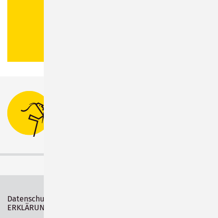
Stadtverwaltung Sonneberg
Bahnhofsplatz 1
96515 Sonneberg
Tel.:
03675 880-0
Datenschutz
Impressum
ERKLÄRUNG ZUR BARRIEREFREIHEIT