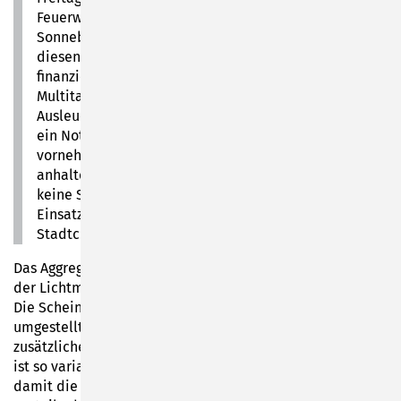
Feuerwehr Unterlind auf dem Haben-Konto der
Sonneberger Einsatzkräfte verbuchen. Die Stadt hat
diesen über den Haushalt 2023 ohne Förderung
finanziert. Der Beleuchtungsanhänger ist ein
Multitalent und dient nicht nur zur besseren
Ausleuchtung von Einsatzorten, sondern er kann über
ein Notstromaggregat auch eine Hauseinspeisung
vornehmen, um zum Beispiel einen länger
anhaltenden Stromausfall abzufedern. „Ich kenne
keine Stadt in unserer Größenordnung, die für solche
Einsatzlagen soweit vorgesorgt hat“, betonte der
Stadtchef diesbezüglich.
Das Aggregat ist flexibel herausnehmbar. Per Kurbel kann
der Lichtmast auf 6,5 Meter Höhe ausgefahren werden.
Die Scheinwerfer wurden von Halogen auf LED
umgestellt, weitere Gerätefächer für die Unterbringung
zusätzlicher Ausrüstung installiert. Die Anhängerkupplung
ist so variabel, dass sie an mehrere Fahrzeuge passt und
damit die neue Technik schnell einsatzbereit ist. Die