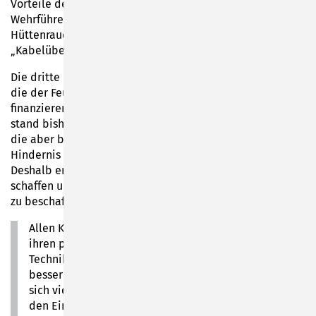
Vorteile der Neuanschaffung erläuterten der Unterlinder
Wehrführer Tony Pietzonka und sein Stellvertreter Jens
Hüttenrauch bevor statt der Schlüssel- die offizielle
„Kabelübergabe“ erfolgte.
Die dritte Neuanschaffung im Bunde ist eine Motorsäge,
die der Feuerwehrverein Sonneberg-Mitte aus Spenden
finanzieren konnte. Bei Einsätzen auf der Drehleiter
stand bisher nur eine verkabelte Variante zur Verfügung,
die aber bei bestimmten Wetterlagen eher zum
Hindernis bzw. zur Gefahrenquelle werden konnte.
Deshalb entschied man sich, an diesem Punkt Abhilfe zu
schaffen und eine motorisierte Variante für die Einsätze
zu beschaffen.
Allen Kameraden gelte Dank und Anerkennung für
ihren professionellen Einsatz bei der
Technikbeschaffung. Bürgermeister Voigt ist froh: „Je
besser die Ausrüstung ist, umso mehr Leute lassen
sich vielleicht auch für das Ehrenamt begeistern. In
den Einsätzen ist es ebenso unerlässlich, dass man