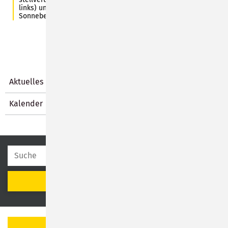
links) und Michael Höfner, amtierender Wehrführer in
Sonneberg-Mitte (rechts).
Aktuelles
Kalender
SUCHEN