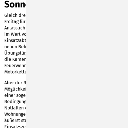
Sonneberger Feuerwehren
Gleich drei Überraschungen auf einmal gab es vorigen
Freitag für die Freiwilligen Feuerwehren im Stadtgebiet.
Anlässlich der Wehrführerberatung wurde neue Technik
im Wert von 54.000 Euro von der Stadt Sonneberg an die
Einsatzabteilungen übergeben. Zusätzlich zu einem
neuen Beleuchtungsanhänger und einer speziellen
Übungstür, die Bürgermeister Dr. Heiko Voigt offiziell an
die Kameraden überreichte, sponserte der
Feuerwehrverein Sonneberg-Mitte noch eine neue
Motorkettensäge für Arbeiten auf der Drehleiter.
Aber der Reihe nach: Zum einen gibt es seit Kurzem eine
Möglichkeit für die Kameraden, das Öffnen von Türen an
einer sogenannten „Action Door“ unter realistischen
Bedingungen zu proben. Immer wieder kommt es in
Notfällen vor, dass sich die Retter Zutritt zu Häusern oder
Wohnungen verschaffen müssen. An der vielseitigen und
äußerst stabilen Übungstür lassen sich alle erdenklichen
Einsatzszenarien unzählige Male üben. Schlösser öffnen,