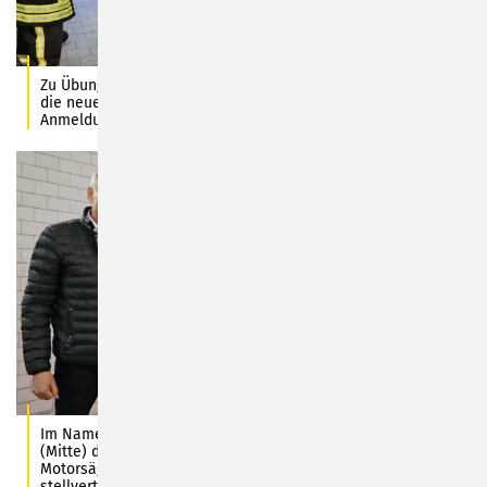
Zu Übungszwecken können alle Sonneberger Stadtteilwehren
die neue „Action Door“ in der Stützpunktwehr nach vorheriger
Anmeldung ausprobieren.
Im Namen des Feuerwehrvereins übergibt Sebastian Fröbel
(Mitte) die neue, aus Spendengeldern angeschaffte
Motorsäge an die Einsatzabteilung. Mit dabei sind der 1.
stellvertretende Stadtbrandmeister Jörg Lützelberger (2. von