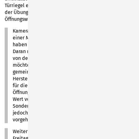
Türriegel entfernen, Türblatt aufhebeln. Zur Ausstattung
der Übungstür gehört ein hydraulisches
Öffnungswerkzeug.
Kamerad Michael Höfner hatte die Übungstür auf
einer Messe entdeckt und war begeistert: „Mich
haben die Haltbarkeit und die Qualität überzeugt.
Daran macht es wirklich Sinn und Spaß zu üben – wer
von den Stadtteilwehren diese Möglichkeit ergreifen
möchte, ist herzlich willkommen, denn es geht nur
gemeinsam“, sagte Höfner. In Verhandlungen mit dem
Hersteller konnte er die Action Door zum Messepreis
für die Sonneberger Wehr erhalten. Tür und
Öffnungswerkzeug haben Summa summarum einen
Wert von 10.000 Euro. Beheimatet ist die
Sondertechnik zwar bei der Stützpunkt-Feuerwehr,
jedoch zum Üben wird sie für alle Stadtteilwehren
vorgehalten.
Weiterhin konnte Bürgermeister Dr. Heiko Voigt am
Freitag einen neuen Beleuchtungsanhänger für die