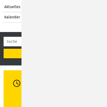
Aktuelles
Kalender
SUCHEN
Öffnungszeiten
Di:
08:30 - 12:00 Uhr / 13:00 - 16:00 Uhr
Mi:
08:30 - 12:00 Uhr
Do:
08:30 - 12:00 Uhr / 13:00 - 18:00 Uhr