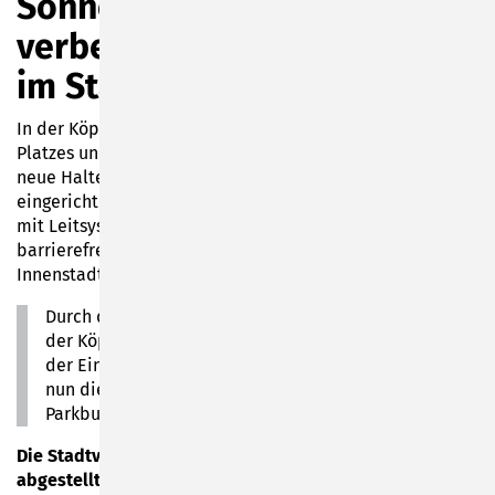
Sonneberg schafft
verbesserte Bushaltestellen
im Stadtgebiet
In der Köppelsdorfer Straße wurden auf Höhe des PIKO-
Platzes und gegenüber der ehemaligen Firma Bley zwei
neue Haltestellen für den Sonneberger Stadtbusverkehr
eingerichtet. Die nun behindertengerechten Haltestellen
mit Leitsystem für sehbehinderte Menschen und mit
barrierefreiem Zugang sollen die Erreichbarkeit der
Innenstadt für alle Bürger verbessern.
Durch die Schaffung der barrierefreien Haltestelle in
der Köppelsdorfer Straße Höhe PIKO-Platz, gegenüber
der Einmündung zur Helene-Häußler-Straße, entfallen
nun die in Fahrtrichtung rechts befindlichen
Parkbuchten.
Die Stadtverwaltung weist darauf hin, dass dort
abgestellte PKWs vom Ordnungsamt abgestraft werden.