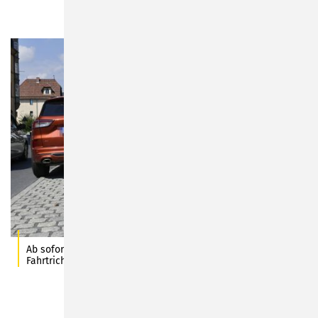
Ab sofort entfallen, zugunsten des Busverkehrs, die in
Fahrtrichtung rechts befindlichen Parkbuchten. Foto: chz