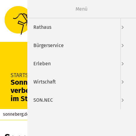
Menü
Suche
Menu
Rathaus
Bürgerservice
Erleben
SUCHEN
STARTSEITE
Sonneberg schafft
Wirtschaft
verbesserte Bushaltestellen
im Stadtgebiet
SON.NEC
sonneberg.de
Aktuelles
Beitrag