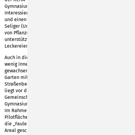
Gymnasiums). An diesem Aktionstag konnten die
Interessierten Mikroskopierübungen, Gartenführungen
und einen Vortrag vom ehemaligen Schüler Ludwig
Seliger (Universität Bayreuth) zum Thema „Vernetzung
von Pflanze und Tier“ besuchen. Die 11. Klassen
unterstützten die Veranstaltung mit zahlreichen
Leckereien aus dem Naschgarten und anderen Speisen.
Auch in diesem Jahr ist der „Hortus Studiosus“ wieder ein
wenig inner- und außerhalb des Gymnasiums weiter
gewachsen. So erweitern nun drei neue Stationen den
Garten mit den Themen Streuobstwiese, Permakultur und
Straßenbegleitgrün. Der Standort „Straßenbegleitgrün“
liegt vor dem Gymnasium an der Dammstraße und ist ein
Gemeinschaftsprojekt (Pilotfläche) zwischen dem
Gymnasium und der MINT-freundlichen Stadt Sonneberg.
Im Rahmen einer Seminarfacharbeit wurde 2021 diese
Pilotfläche als Straßenbegleitgrün neu gestaltet. Über
die „Faule Gärtner“-Methode wurde ein tierfreundliches
Areal geschaffen. Die Leitpflanze ist der Cambridge-