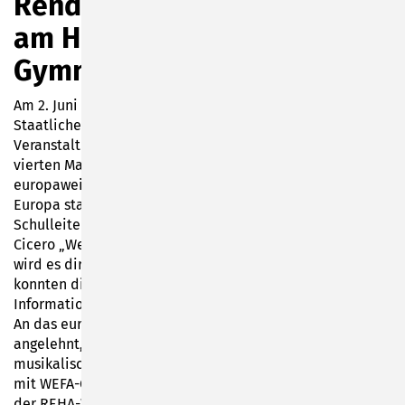
Rendezvous im Garten 2023
am Hermann-Pistor-
Gymnasium
Am 2. Juni war der MINT-Lernort „Hortus Studiosus“ am
Staatlichen Gymnasium „Hermann Pistor“ ein
Veranstaltungsort vom „Rendezvous im Garten“. Zum
vierten Mal beteiligte sich das Gymnasium an der
europaweiten Gartenveranstaltung, die bisher 5 mal in
Europa stattgefunden hat. Nach der Eröffnung durch
Schulleiterin Angela Jannusch, die mit einem Zitat von
Cicero „Wenn du einen Garten und eine Bibliothek hast,
wird es dir an nichts fehlen“ die Veranstaltung eröffnete,
konnten die Schüler und Besucher zahlreiche
Informationen rund um den „Hortus Studiosus“ erfahren.
An das europaweite Motto „Die Musik des Gartners“
angelehnt, wurde das Gartenfest von zahlreichen
musikalischen Unterstützern umrahmt (u. a. Musikschule
mit WEFA-Gruppe Köppelsdorfer Straße sowie dem Chor
der REHA-Werkstatt Mittlere Motsch, Jazzband des