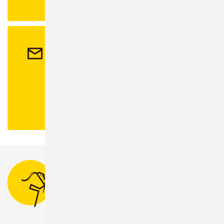
Kontakt
Stadtverwaltung Sonneberg
Bahnhofsplatz 1
96515 Sonneberg
Tel.:
03675 880-0