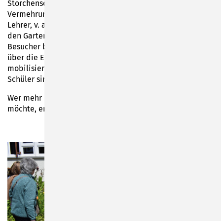
Storchenschnabel, welcher ein herausragendes
Vermehrungspotential besitzt. Zahlreiche Schüler und
Lehrer, v. a. Frau Gabriele Engelbrecht, bauen seit Jahren
den Garten gemeinschaftlich auf und zahlreiche
Besucher bzw. Schulen erkundigten sich an diesem Tag
über die Entwicklung des Gartens. Das Schulprojekt
mobilisiert generationsübergreifend und selbst frühere
Schüler sind weiterhin aktiv.
Wer mehr Informationen über die MINT-Lernorte erfahren
möchte, erhält dies
hier
.