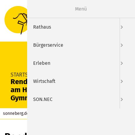
Menü
Suche
Menu
Rathaus
Bürgerservice
Erleben
SUCHEN
STARTSEITE
Rendezvous im Garten 2023
Wirtschaft
am Hermann-Pistor-
Gymnasium
SON.NEC
sonneberg.de
Aktuelles
Beitrag