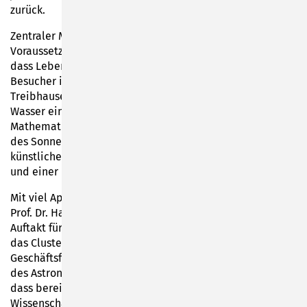
zurück.
Zentraler Mittelpunkt seiner Ausführungen: „Welche
Voraussetzungen auf unserem Planeten führten dazu,
dass Leben darauf entstehen konnte?“ So erfuhren die
Besucher in der Turnhalle der SBBS, dass die Erde ohne
Treibhauseffekt eine Eiskugel geblieben wäre, dass
Wasser ein Wahnsinnsstoff in unserem Universum und
Mathematik die Sprache dieser Welt ist. Auf die Fragen
des Sonneberger Publikums, etwa zum Thema der
künstlichen Intelligenz, antwortete er mit Charme, Witz
und einer Portion Nachdenklichkeit.
Mit viel Applaus seines Sonneberger Publikums wurde
Prof. Dr. Harald Lesch bedacht. Sein Vortrag war der
Auftakt für eine ganze Vortragsreihe, die gemeinsam über
das Cluster „MINT-SON“ organisiert wird. Dr. Peter Kroll,
Geschäftsführer der 4pi Systeme GmbH und Vorsitzender
des Astronomiemuseums e. V., erläuterte zum Abschluss,
dass bereits im Juni und im Herbst nächste hochkarätige
Wissenschaftler nach Sonneberg kommen werden.