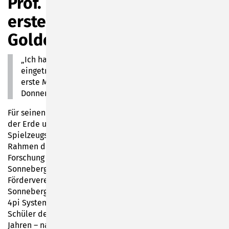
Prof. Dr. Harald Lesch: Sein
erster Eintrag in ein
Goldenes Buch
„Ich habe mich noch nie in ein Goldenes Buch
eingetragen. Umso besser, dass es in Sonneberg das
erste Mal ist“, sagte Prof. Dr. Harald Lesch am
Donnerstagabend.
Für seinen Vortrag über „Die Entstehung des Lebens auf
der Erde und woanders“ war der Wissenschaftler in die
Spielzeugstadt gekommen. Die Veranstaltung fand im
Rahmen des vom Bundesministerium für Bildung und
Forschung finanzierten MINT-Clusters „MINT-freundliches
Sonneberg – MINT-SON“ der Partner Stadt Sonneberg,
Förderverein der Staatlichen Berufsbildenden Schule
Sonneberg (SBBS) e. V., Astronomiemuseum e. V. sowie
4pi Systeme GmbH statt. Seine Zuhörer – darunter viele
Schüler der weiterführenden Schulen zwischen 10 und 16
Jahren – nahm er mit auf eine Zeitreise Millionen Jahre