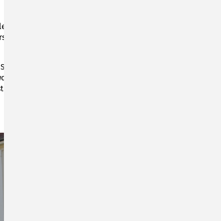
leibt die Stadtverwaltung am Montag (Brückentag)
rst am Mittwoch wieder zur regulären Öffnungszeit
 Sonneberg, dass die Steuerabteilung (Hunde-,
och und Donnerstag, 21. und 22. September wegen
stleistungsangebotes kommen kann. Wir bitten