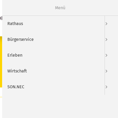
Webcam
Mängelmelder
Menü
ON.NEC
Suche
Rathaus
Bürgerservice
SUCHEN
Erleben
Wirtschaft
SON.NEC
 Internationalen