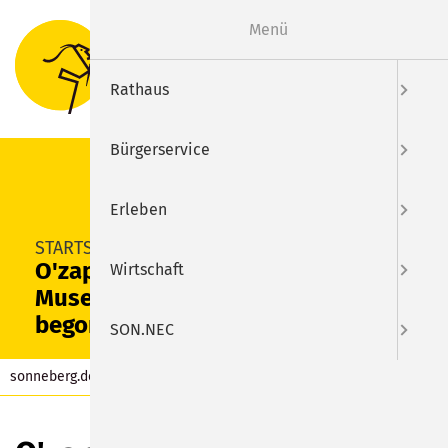
Menü
Suche
Menu
Rathaus
Bürgerservice
Erleben
SUCHEN
STARTSEITE
O'zapft: Stadt- und
Wirtschaft
Museumsfest 2022 hat
begonnen
SON.NEC
sonneberg.de
Aktuelles
Beitrag