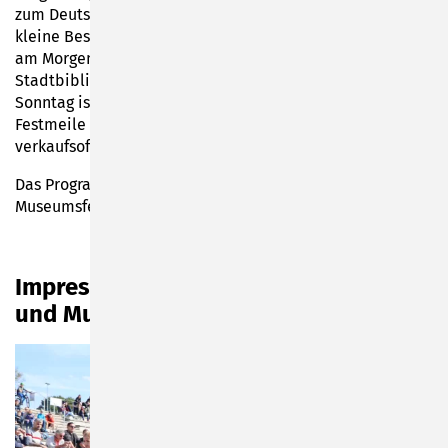
zum Deutschen Spielzeugmuseum zieht, auf große und
kleine Besucher sowie auf Gäste aus nah und fern. Schon
am Morgen starten im Rathaus der Bücherflohmarkt der
Stadtbibliothek sowie die Fundsachen-Versteigerung. Der
Sonntag ist ebenfalls mit Attraktionen rund um die
Festmeile gefüllt und lockt zusätzlich mit dem
verkaufsoffenen Sonntag von 13 bis 18 Uhr.
Das Programm für die nächsten zwei Tage Stadt- und
Museumsfest finden Sie
hier
.
Impressionen vom Auftakt des Stadt-
und Museumsfestes