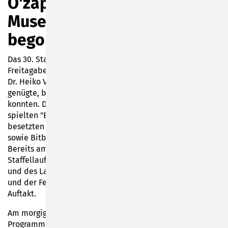
O'zapft: Stadt- und
Museumsfest 2022 hat
begonnen
Das 30. Stadt- und Museumsfest in Sonneberg hat am
Freitagabend mit einem Bieranstich durch Bürgermeister
Dr. Heiko Voigt begonnen. Nur ein Hieb auf den Zapfhahn
genügte, bevor die Gläser zum Anstoßen gefüllt werden
konnten. Die Neuhaus-Schierschnitzer Blasmusiker
spielten "Ein Prosit auf die Gemütlichkeit" vor voll
besetzten Bierbänken mit Gästen aus Göppingen, Ostrow
sowie Bitburg-Prüm und natürlich vielen Sonnebergern.
Bereits am Nachmittag hatten die Schulen beim
Staffellauf im Stadion um die Pokale des Bürgermeisters
und des Landrates gekämpft. Auch der Lampionumzug
und der Feuerzauber im Stadtpark gehörten wieder zum
Auftakt.
Am morgigen Samstag wartet wieder ein tolles
Programm, das sich durch die ganze Innenstadt bis hoch