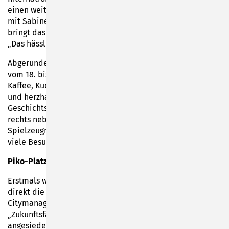
einen weiteren Höhepunkt: Ab 10 Uhr gibt es „Filz-Spiele“
mit Sabine Wanner und jeweils um 14.30 und um 16 Uhr
bringt das Meininger Staatstheater sein Puppenspiel
„Das hässliche Entlein“ zur Aufführung.
Abgerundet wird das Ganze durch ein Museums-Café, das
vom 18. bis 21. Mai zwischen 11 und 17 Uhr die Gäste mit
Kaffee, Kuchen, delikaten Winzerweinen, Durstlöschern
und herzhaften Gaumenfreuden verwöhnt. Der
Geschichts- und Museumsverein hält dieses Angebot
rechts neben dem Eingangsbereich des Deutschen
Spielzeugmuseums vor und freut sich schon jetzt auf
viele Besucher.
Piko-Platz
Erstmals wird zum Internationalen PuppenFestival auch
direkt die Innenstadt involviert werden. Über das neue
Citymanagement, gefördert über das Bundesprogramm
„Zukunftsfähige Innenstädte und Zentren“ und
angesiedelt beim Spielzeugverein Sonneberg, ist direkt