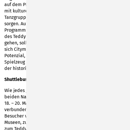
auf dem PIKO-Platz am 19. und 20. Mai 2023 eine Bühne
mit kulturellem Programm vorgesehen. Chöre, Bands und
Tanzgruppen aus der Region sollen für Unterhaltung
sorgen. Auch ein gastronomisches Angebot und ein
Programm für Kinder sind geplant. „Wenn die Besucher
des Teddy- und Puppenfestivals durch die Bahnhofstraße
gehen, sollen sie auch was geboten bekommen“, wünscht
sich Citymanagerin Sue Bähring. Das Festival habe
Potenzial, das Markenfest für Sonneberg zu sein. Denn
Spielzeug ist ein Thema, womit die Stadt auch jenseits
der historischen Sichtweise punkten könne.
Shuttlebus zwischen Neustadt und Sonneberg
Wie jedes Jahr werden die Veranstaltungsorte in den
beiden Nachbarstädten während der Highlight-Tage vom
18. – 20. Mai wieder mit dem kostenlosen Shuttlebus
verbunden. Auch die gemeinsame Kombikarte, mit der
Besucher vergünstigt Eintritt zu allen Ausstellungen und
Museen, zur Großen Sammlerbörse in Neustadt sowie
zum Teddy- und Puppenfest in Sonneberg erhalten, wird