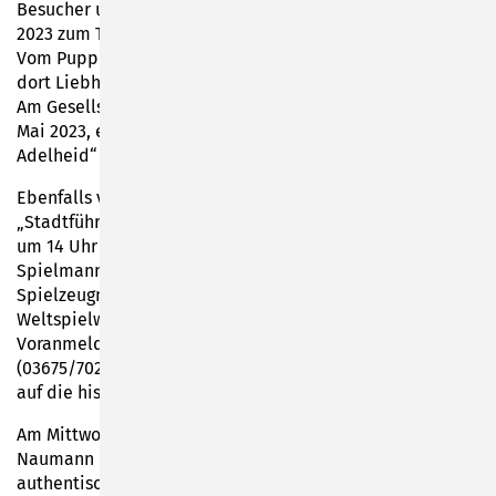
Besucher und Spielzeugfreunde am 18., 19. und 20. Mai
2023 zum Teddy- und Puppenfest im G-Haus geöffnet.
Vom Puppenkleid bis zur fertigen Designerpuppe können
dort Liebhaberstücke bestaunt oder erworben werden.
Am Gesellschaftshaus selbst wird es an Himmelfahrt, 18.
Mai 2023, ein Kinderfest unter dem Motto „Kinderzeit mit
Adelheid“ geben.
Ebenfalls vor dem Gesellschaftshaus, am Treffpunkt
„Stadtführers Hüttla“ wird es am Dienstag, 16. Mai 2023,
um 14 Uhr eine Erlebnis-Stadtführung mit Roland
Spielmann geben. Vergessene Gassen, die Wege der
Spielzeugmacher und verwunschene Villen der einstigen
Weltspielwarenstadt werden angesteuert. Nach
Voranmeldung über die Touristinfo Sonneberg
(03675/702711) geht es für die Besucher 90 Minuten lang
auf die historische Spurensuche.
Am Mittwoch, 17. Mai 2023, kommt die Autorin Kati
Naumann ins Gesellschaftshaus. Sie liest aus ihrem
authentischen, im Jahr 2021 erschienenen