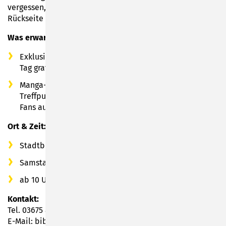
vergessen, Name, Alter und Kontaktdaten auf der
Rückseite zu notieren.
Was erwartet dich?
Exklusive Manga-Leseproben, die es nur an diesem
Tag gratis gibt
Manga-Zeichen-Wettbewerb mit coolen Preisen
Treffpunkt für Gleichgesinnte – lerne andere Manga-
Fans aus der Region kennen!
Ort & Zeit:
Stadtbibliothek Sonneberg, Bahnhofsplatz 1
Samstag, 27.09.2025
ab 10 Uhr bis 14 Uhr
Kontakt:
Tel. 03675 880 262
E-Mail: bibliothek@stadt-son.de