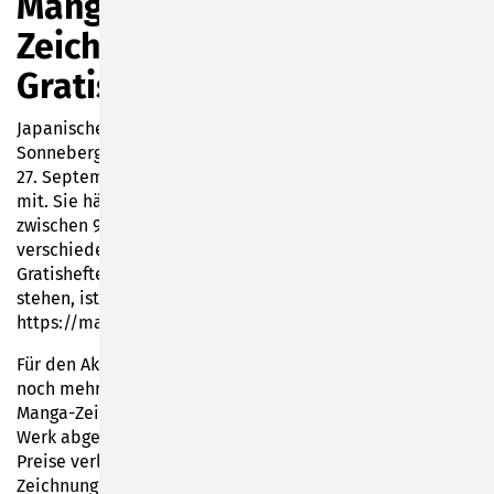
Manga-Day mit
Zeichenwettbewerb und
Gratisheften
Japanische Comics erobern die Welt – und auch
Sonneberg: Am bundesweiten Manga-Day am Samstag,
27. September 2025, macht die Stadtbibliothek wieder
mit. Sie hält für Manga-Fans zu den Öffnungszeiten
zwischen 9 und 12 Uhr einen ganzen Bücherwagen voller
verschiedener Mangas bereit, aus denen jeder fünf
Gratishefte mitnehmen kann. Welche Hefte zur Auswahl
stehen, ist auf der Internetseite zum Aktionstag zu finden:
https://mangaday.de/alle-manga-25/
Für den Aktionstag haben sich die Bibliotheksmitarbeiter
noch mehr ausgedacht. Jeder der sich gern selbst im
Manga-Zeichnen versucht, kann zum Manga-Day sein
Werk abgeben. Unter allen Teilnehmenden werden coole
Preise verlost. Außerdem werden die eingereichten
Zeichnungen in der Bibliothek ausgestellt. Bitte nicht