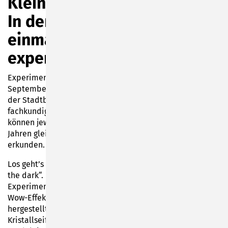
Kleine Forscher aufgepasst:
In der Bibliothek wird
einmal monatlich
experimentiert
Experimentieren was das Zeug hält: Das ist ab
September einmal monatlich an einem Donnerstag in
der Stadtbibliothek Sonneberg möglich. Unter
fachkundiger Anleitung von Mitarbeiterin Runa Palm
können jeweils 10 verbindlich angemeldete Kinder ab 8
Jahren gleich mehrere spannende Experimentierfelder
erkunden.
Los geht’s am 4. September 2025 um 16 Uhr mit „Glow in
the dark“. Dabei dreht sich alles um kreative
Experimente mit Neon-Leuchten und Schwarzlicht mit
Wow-Effekt. Weiter geht’s im Oktober mit selbst
hergestellten Gummibärchen, im November mit
Kristallseife und im Dezember mit der Flummi-