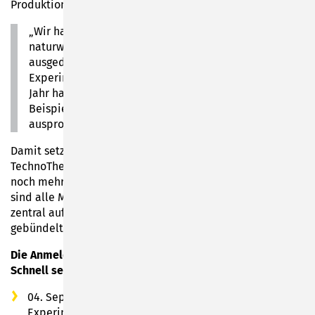
Produktion.
„Wir haben uns für jeden Monat tolle
naturwissenschaftliche Mitmach-Angebote
ausgedacht und nutzen dazu zunächst verschiedene
Experimentier-Sets von Kosmos. Auch für nächstes
Jahr haben wir bereits Ideen entwickelt, wie zum
Beispiel Roboter programmieren oder 3D-Druck
ausprobieren“, erklärt Runa Palm.
Damit setzt die Bibliothek neben der eigens angelegten
TechnoThek wieder einen wichtigen MINT-Impuls. Wer
noch mehr Input für kleine Forscher braucht: Zukünftig
sind alle MINT-Informationen und Veranstaltungen
zentral auf der Plattform
mint.sonneberg.de
gebündelt. Einfach mal reinschauen!
Die Anmeldung für die Angebote ist ab sofort möglich.
Schnell sein lohnt sich:
04. September 2025: Glow in the dark – Kreative
Experimente mit Neon-Leuchten & Schwarzlicht