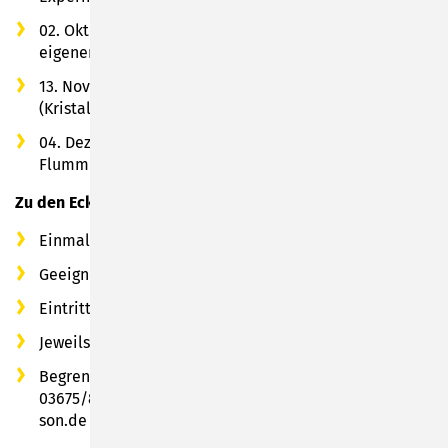
02. Oktober 2025: Yummi! Gummibären aus dem
eigenen Bonbon-Labor
13. November 2025: Funkelnd & Duftend – Wir gießen
(Kristall)seifen
04. Dezember 2025: Sprung-Power – Wir stellen selbst
Flummis her
Zu den Eckdaten:
Einmal im Monat
Geeignet für Kinder ab 8 Jahren
Eintritt frei
Jeweils von 16 bis ca. 17 Uhr
Begrenzte Plätze & verbindliche Voranmeldung unter:
03675/880-262 oder unter Mail: bibliothek@stadt-
son.de