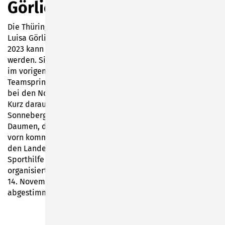
Görlich abgeben
Die Thüringer Sportler des Jahres werden gesucht. Auch
Luisa Görlich ist nominiert. Noch bis zum 17. Dezember
2023 kann für die Skispringerin aus Hasenthal gevotet
werden. Sie startet für den WSV 08 Lauscha und feierte
im vorigen Winter ihren größten sportlichen Erfolg: Im
Teamspringen der Frauen gewann sie die Goldmedaille
bei den Nordischen Skiweltmeisterschaften in Planica.
Kurz darauf war sie zum Jahresempfang der Stadt
Sonneberg gekommen. Nun drücken wir kräftig die
Daumen, damit sie in der Kategorie "Frauen" ganz nach
vorn kommt. Die Wahl der Sportler des Jahres wird durch
den Landessportbund (LSB), die Stiftung Thüringer
Sporthilfe und den Thüringer Sportjournalistenclub
organisiert und durchgeführt. Das Online-Voting läuft ab
14. November unter www.thueringer-sportlerwahl.de,
abgestimmt werden kann bis zum 17. Dezember 2023.