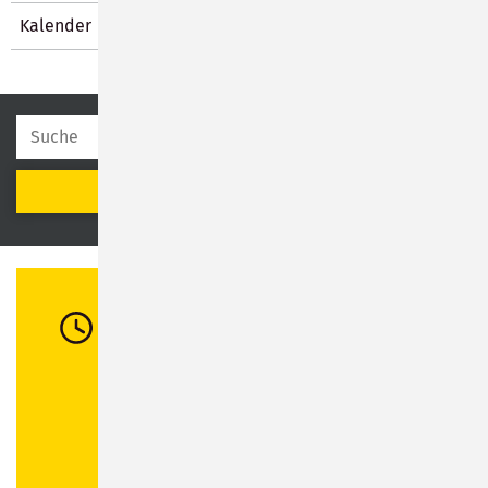
Kalender
SUCHEN
Öffnungszeiten
Di:
08:30 - 12:00 Uhr / 13:00 - 16:00 Uhr
Mi:
08:30 - 12:00 Uhr
Do:
08:30 - 12:00 Uhr / 13:00 - 18:00 Uhr
Fr:
08:30 - 12:00 Uhr
Abweichende Öffnungszeiten in