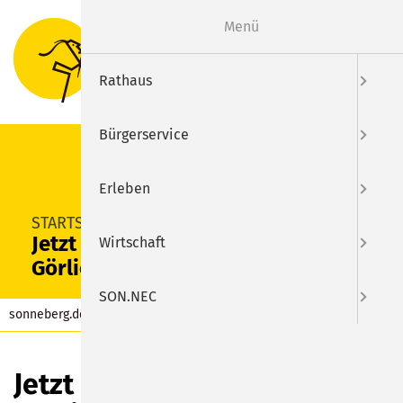
Menü
Suche
Menu
Rathaus
Bürgerservice
Erleben
SUCHEN
STARTSEITE
Jetzt Stimme für Luisa
Wirtschaft
Görlich abgeben
SON.NEC
sonneberg.de
Aktuelles
Beitrag
Jetzt Stimme für Luisa