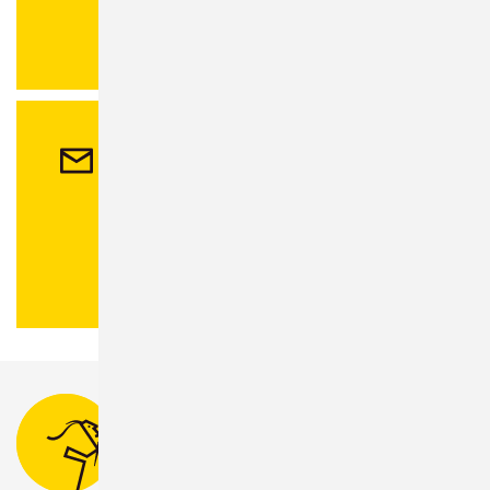
Stadtbibliothek
und
Einwohnermeldeamt
.
Kontakt
Stadtverwaltung Sonneberg
Bahnhofsplatz 1
96515 Sonneberg
Tel.:
03675 880-0