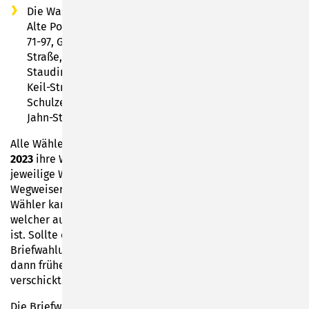
Die Wahlberechtigten im Wolkenrasen in den Straßen
Alte Poststraße 41-63, Friedrich-Ludwig-Jahn-Straße
71-97, Gorkistraße 26-31a, Johann-Martin-Steiner-
Straße, Julius-Heß-Straße, Kantstraße, Karl-
Staudinger-Straße, Neustadter Straße 61-111 und Otto-
Keil-Straße werden dem Wahllokal Wolkenrasen III-
Schulzentrum Wolkenrasen in der Friedrich-Ludwig-
Jahn-Straße 41 zugeordnet.
Alle Wählerinnen und Wähler erhalten
bis zum 21. Mai
2023
ihre Wahlbenachrichtigungskarte. Auf dieser ist der
jeweilige Wahlraum aufgedruckt. Entsprechende
Wegweiser befinden sich direkt am Wahltag vor Ort. Jeder
Wähler kann nur in demjenigen Wahlraum wählen,
welcher auf der Wahlbenachrichtigungskarte hinterlegt
ist. Sollte dies nicht möglich sein, können
Briefwahlunterlagen beantragt werden. Diese werden
dann frühestens
ab dem 22. Mai 2023
an die Haushalte
verschickt.
Die Briefwahl können die knapp 19.300 Wahlberechtigten