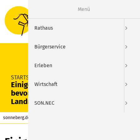
Menü
Suche
Menu
Rathaus
Bürgerservice
Erleben
SUCHEN
STARTSEITE
Einige neue Wahllokale zur
Wirtschaft
bevorstehenden
Landratswahl
SON.NEC
sonneberg.de
Aktuelles
Beitrag