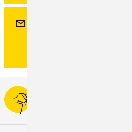
Kontakt
Stadtverwaltung Sonneberg
Bahnhofsplatz 1
96515 Sonneberg
Tel.:
03675 880-0