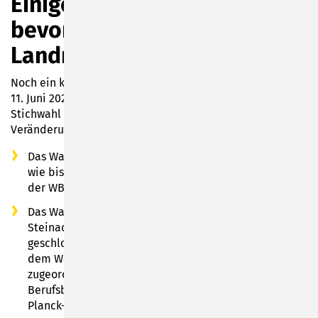
Einige neue Wahllokale zur
bevorstehenden
Landratswahl
Noch ein knapper Monat ist es bis zur Landratswahl am
11. Juni 2023. Bei dieser, ebenso bei einer möglichen
Stichwahl am 25. Juni 2023, gibt es folgende
Veränderungen in den Wahllokalen der Stadt Sonneberg:
Das Wahllokal 102-Stadtzentrum II befindet sich nicht
wie bisher im Katholischen Pfarramt, sondern neu in
der WBM GmbH in der Juttastraße 29.
Das Wahllokal in Hüttensteinach (Haus an der
Steinach, Köppelsdorfer Straße 115) bleibt
geschlossen. Die Wähler aus Hüttensteinach werden
dem Wahllokal 113-Köppelsdorf/Hüttensteinach mit
zugeordnet, welches sich in der Staatlichen
Berufsbildenden Schule Sonneberg (SBBS) in der Max-
Planck-Straße 49 befindet.