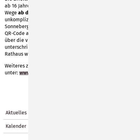
ab 16 Jahren in Sonneberg über drei unterschiedliche
Wege
ab dem 15. Mai 2023
beantragen. Entweder
unkompliziert und schnell über die Website der Stadt
Sonneberg (www.sonneberg.de), über den aufgedruckten
QR-Code auf der Wahlbenachrichtigung oder schriftlich
über die vollständig ausgefüllte und selbst
unterschriebene Wahlbenachrichtigungskarte, die im
Rathaus wieder abgegeben werden kann.
Weiteres zur Vorbereitung der Landratswahl ist zu finden
unter:
www.sonneberg.de
Aktuelles
Kalender