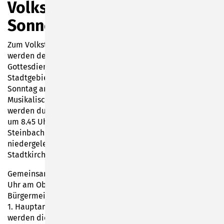
Volkstrauertag in
Sonneberg
Zum Volkstrauertag am Sonntag, 17. November 2024
werden deutschlandweit wieder Gedenkstunden und
Gottesdienste abgehalten. An den Ehrenmalen im
Stadtgebiet wird auch Sonneberg am kommenden
Sonntag an die Opfer von Gewalt und Krieg erinnern.
Musikalisch begleitet vom Oberlinder Posaunenchor
werden durch Sonnebergs Bürgermeister Dr. Heiko Voigt
um 8.45 Uhr in Hönbach, um 9.15 Uhr am Ehrenmal in
Steinbach und um 10 Uhr in Mürschnitz Blumengebinde
niedergelegt sowie um 11 Uhr am Ehrenmal an der
Stadtkirche Sonneberg.
Gemeinsam mit der Blaskapelle Oberlind wird um 10.30
Uhr am Oberlinder Ehrenmal mit einer kleinen Rede des
Bürgermeisters der Kriegsopfer gedacht. Mit Worten des
1. Hauptamtlichen Beigeordneten Christian Dressel
werden die Gedenkveranstaltungen um 10 Uhr an der