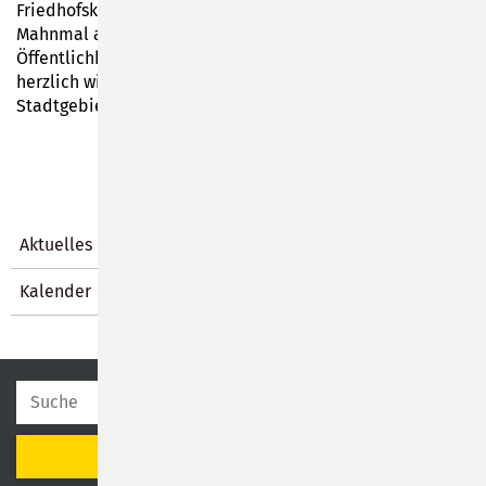
Friedhofskapelle Haselbach sowie um 10.45 Uhr am
Mahnmal an der Kirche in Spechtsbrunn abgehalten. Die
Öffentlichkeit ist zum ehrenden Gedenken ebenfalls
herzlich willkommen. An weiteren Ehrenmälern im
Stadtgebiet werden Kränze abgelegt.
Aktuelles
Kalender
SUCHEN