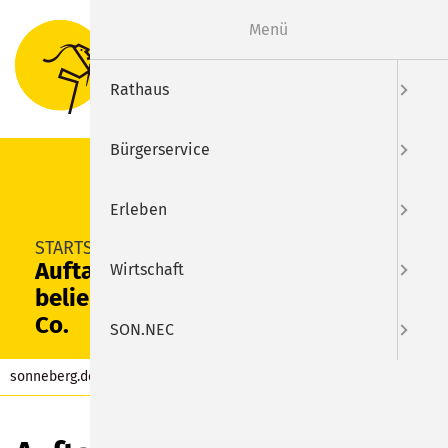
Menü
Suche
Menu
Rathaus
Bürgerservice
Erleben
SUCHEN
STARTSEITE
Auftakt nach Maß für
Wirtschaft
beliebtes Citykartrennen &
Co.
SON.NEC
sonneberg.de
Aktuelles
Beitrag