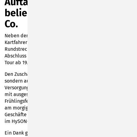
Auftakt nach Maß für
beliebtes Citykartrennen &
Co.
Neben den Trainings und dem Qualifying für die
Kartfahrer haben sich auch die Teams der Bürostuhl-
Rundstrecken-WM wieder mächtig ins Zeug gelegt. Den
Abschluss macht heute die LandesWelle Thüringen Party-
Tour ab 19.30 Uhr.
Den Zuschauern wird nicht nur an der Rennstrecke,
sondern auch rundherum eine Menge geboten: Spaß und
Versorgung auf dem Woolworth-Gelände, die Automeile
mit ausgestellten Fahrzeugen verschiedener Marken, das
Frühlingsfest der Eisenbahnfreunde am Lokbahnhof und
am morgigen Sonntag noch zusätzlich geöffnete
Geschäfte am Nachmittag sowie ein Tag der offenen Tür
im HySON-Institut.
Ein Dank geht an alle Organisatoren, Vereine,