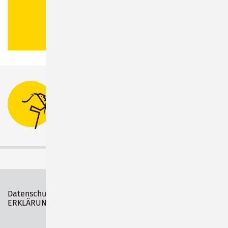
Bahnhofsplatz 1
96515 Sonneberg
Tel.:
03675 880-0
Datenschutz
Impressum
ERKLÄRUNG ZUR BARRIEREFREIHEIT