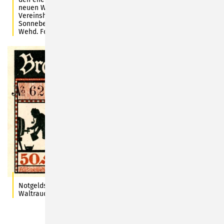
neuen Werk zu Gaststätten, Hotels, Kureinrichtungen,
Vereinsheimen und Brauereien in der Unteren Stadt von
Sonneberg und den Stadtteilen Bettelhecken, Mürschnitz und
Wehd. Foto: C.-H. Zitzmann
Notgeldschein von 1921 aus dem Sonneberger Brauhaus. Abb.:
Waltraud Roß, S. 238