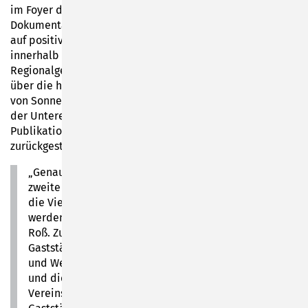
im Foyer des Neuen Rathauses. Die umfangreiche
Dokumentation stieß bei den Besuchern der Ausstellung
auf positive Resonanz. Aus diesem Grund entstand
innerhalb der Schriftenreihe „Berichte zur
Regionalgeschichte“ bereits Ende 2012 eine Broschüre
über die historischen Gasthäuser in der Oberen Stadt
von Sonneberg. Die Fortsetzung über die Gaststätten in
der Unteren Stadt wurde zunächst zu Gunsten der
Publikation der Steinerschen Chronik (1757-1802) zeitlich
zurückgestellt.
„Genau wie die erste Broschüre befasst sich nun der
zweite Teil mit dem Zeitraum von 1850 bis 1950, da
die Vielzahl der Gaststätten in Sonneberg eingegrenzt
werden musste“, beschreibt die Autorin Waltraud
Roß. Zusätzlich enthalte diese Veröffentlichung die
Gaststätten der Stadtteile Bettelhecken, Mürschnitz
und Wehd, sowie die Sonneberger Kureinrichtungen
und die Erwähnung der Schrebergarten-
Vereinsheime.„Im Laufe der Aufarbeitung der