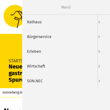
Menü
Suche
Menu
Rathaus
Bürgerservice
Erleben
SUCHEN
STARTSEITE
Neues Kapitel der
Wirtschaft
gastronomischen
Spurensuche in Sonneberg
SON.NEC
sonneberg.de
Aktuelles
Beitrag