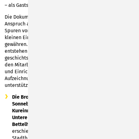
– als Gaststätte bis heute betrieben wird.
Die Dokumentation erhebe laut Waltraud Roß nicht den
Anspruch auf Vollständigkeit, es seien lediglich die
Spuren von 100 Jahren Stadtgeschichte, die einen
kleinen Einblick in das Leben unserer Vorfahren
gewähren. Das Gemeinschaftswerk habe vor allem
entstehen können durch die Mitwirkung vieler
geschichtsinteressierter Bürger. Der Dank der Autorin gilt
den Mitarbeiterinnen des Stadtarchivs, allen Einwohnern
und Einrichtungen, die sie mit Bildmaterial,
Aufzeichnungen und Überlieferungen bei der Arbeit
unterstützt haben.
Die Broschüre „Auf den Spuren der Gastronomie in
Sonneberg 1850-1950: Gaststätten, Hotels,
Kureinrichtungen, Vereinsheime und Brauereien; Die
Untere Stadt von Sonneberg und die Stadtteile
Bettelhecken, Mürschnitz und Wehd“
ist druckfrisch
erschienen und ab Montag, 15. Mai 2023 in der
Stadtbibliothek Sonneberg erhältlich. Sie kostet 20