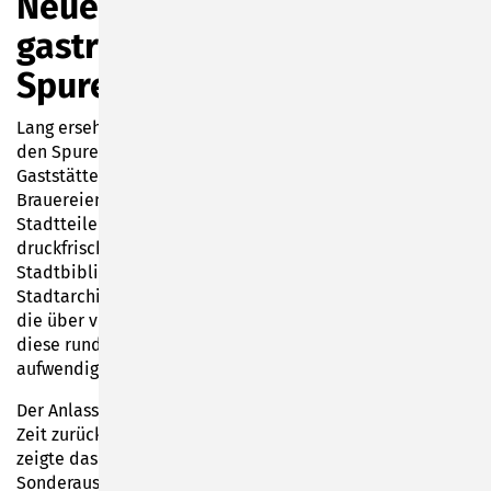
Neues Kapitel der
gastronomischen
Spurensuche in Sonneberg
Lang ersehnt und jetzt veröffentlicht: Die Broschüre „Auf
den Spuren der Gastronomie in Sonneberg 1850-1950:
Gaststätten, Hotels, Kureinrichtungen, Vereinsheime und
Brauereien; Die Untere Stadt von Sonneberg und die
Stadtteile Bettelhecken, Mürschnitz und Wehd“ ist
druckfrisch erschienen und ab 15. Mai 2023 in der
Stadtbibliothek Sonneberg erhältlich. Im Auftrag des
Stadtarchivs Sonneberg hat die Autorin Waltraud Roß,
die über viele Jahre selbst im Stadtarchiv tätig war,
diese rund 280 Seiten umfassende Publikation nach
aufwendiger Recherche verfasst.
Der Anlass für diese Veröffentlichung liegt schon geraume
Zeit zurück. Zum Tag des Offenen Denkmals im Jahr 2009
zeigte das Stadtarchiv Sonneberg eine große
Sonderausstellung über die einheimischen Gasthäuser