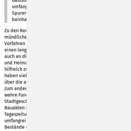
Gaststättengeschichte wurden die Aufzeichnungen so
umfangreich, dass die Broschüre auch noch die
Spurensuche zu den Sonneberger Brauereien
beinhaltet“, so die ehemalige Stadtarchivarin.
Zu den Recherchen dieser Veröffentlichung nutzte sie
mündliche und schriftliche Überlieferungen von
Vorfahren und Zeitzeugen. Da das gesammelte Material
einen langen Zeitraum erfasst, wurde im Werk selbst
auch an die verstorbenen Sonneberger Heimatforscher
und Heimatfreundinnen erinnert, die der Autorin
hilfreich zur Seite standen. Waltraud Roß: „Zum einen
haben viele ältere Sonneberger Bürger schon vor Jahren
über die alten Gaststätten Mundartgedichte verfasst und
zum anderen sind die Bestände des Stadtarchivs eine
wahre Fundgrube für diesen interessanten Teil der
Stadtgeschichte. Von den imposanten handschriftlichen
Bauakten bis zu den schweren Bänden der Sonneberger
Tageszeitungen, den Gaststätten-Konzessionen und dem
umfangreichen Bildarchiv reicht die Palette der
Bestände des Stadtarchivs. Wenn all diese Archivalien