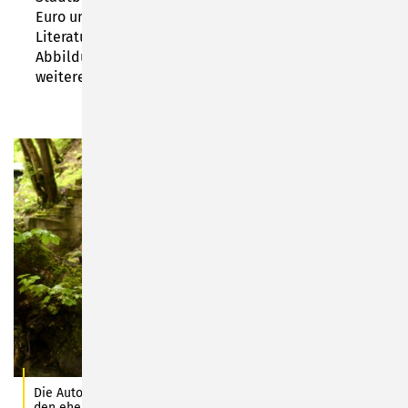
Euro und umfasst inklusive Alphabetischem Register,
Literaturverzeichnis, Quellenverzeichnis und
Abbildungsnachweisen knapp 280 Seiten. Zu den
weiteren
Publikationen
.
Die Autorin Waltraud Roß in der Braugasse in Sonneberg, vor
den ehemaligen Eishäusern der alten Brauereien, mit dem