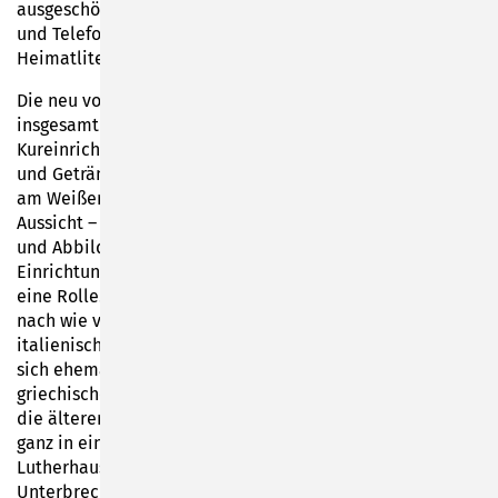
ausgeschöpft waren, blieb noch der Blick in die Adress-
und Telefonbücher der Stadt Sonneberg und die
Heimatliteratur.“
Die neu vorliegende Veröffentlichung dokumentiert
insgesamt mehr als 83 Gaststätten, acht
Kureinrichtungen, fünf Vereinsheime und 28 Brauereien
und Getränkehersteller. Der Schloßberg, der Felsenkeller
am Weißen Rangen oder das Schiesshaus in der Schönen
Aussicht – um nur einige der erwähnten und mit Fotos
und Abbildungen dokumentierten gastronomischen
Einrichtungen der Spielzeugstadt zu nennen, spielen
eine Rolle. In einigen Häusern Sonnebergs befindet sich
nach wie vor Gastronomie: Wo heute das Al Colosseo mit
italienischen Gerichten seine Gäste verwöhnt, befand
sich ehemals das Restaurant Schweizerhof. Das
griechische Restaurant Rhodos in Bettelhecken kennen
die älteren Einheimischen noch als „Marienthal“. Und
ganz in einer gastronomischen Tradition steht auch das
Lutherhaus, welches seit dem Jahr 1874 – mit
Unterbrechungen wegen Pächtersuche oder Renovierung