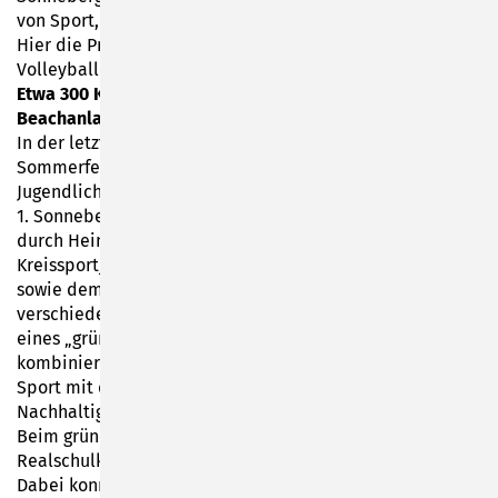
von Sport, MINT, Berufskunde und Umweltschutz.
Hier die Pressemitteilung des 1. Sonneberger
Volleyballclubs 2004:
Etwa 300 Kinder und Jugendliche auf Sonneberger
Beachanlage
In der letzten Schulwoche vor den Thüringer
Sommerferien 2022 fanden mehr als 300 Kinder und
Jugendliche den Weg auf die Beachvolleyballanlage des
1. Sonneberger Volleyballclubs 2004. Mit Unterstützung
durch Heinz-Glas, der Stadt Sonneberg, der
Kreissportjugend, dem Thüringer-Volleyballverband
sowie dem Landratsamt Sonneberg wurden an 3 Tagen 2
verschiedene Veranstaltungsreihen durchgeführt. In Form
eines „grünen Klassenzimmers“ und dem „Sandsportfest“
kombinierten die Events im Sinne der MINT Initiative
Sport mit dem Thema Beruf und Karriere sowie
Nachhaltigkeit und Wissenschaft.
Beim grünen Klassenzimmer fanden insgesamt 4
Realschulklassen den Weg ins Sonneberger Stadion.
Dabei konnten die Jugendlichen im Sand ihre Fähigkeiten