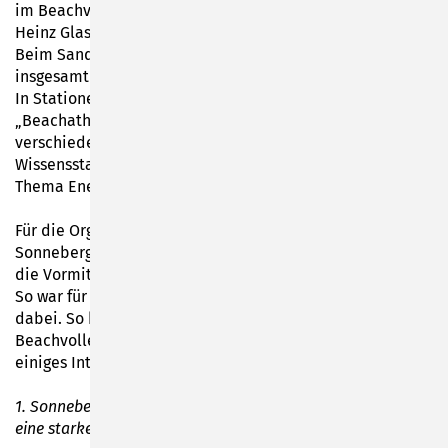
im Beachvolleyball zeigen sowie in den Stationen mit
Heinz Glas etwas zum Thema Energie und Karriere lernen.
Beim Sandsportfest powerten sich an zwei Tagen
insgesamt 9 Grundschulklassen auf der Beachanlage aus.
In Stationen konnten die Kids „Ball über die Schnur“ und
„Beachathlon“ spielen sowie ihre Treffsicherheit auf
verschiedene Ziele unter Beweis stellen. In 2
Wissensstationen machten sich die Kids Gedanken zum
Thema Energie und Nachhaltigkeit.
Für die Organisation und die Verpflegung sorgte der 1.
Sonneberger Volleyballclub 2004, abgerundet wurden
die Vormittage durch ein Eis vom Stadtcafé.
So war für alle Kinder und Jugendliche etwas Spannendes
dabei. So konnten die Kids in neuer Umgebung den
Beachvolleyballsport kennenlernen und gleichzeitig
einiges Interessantes erfahren.
1. Sonneberger Volleyballclub 2004 – Ein starkes Team für
eine starke Jugend"