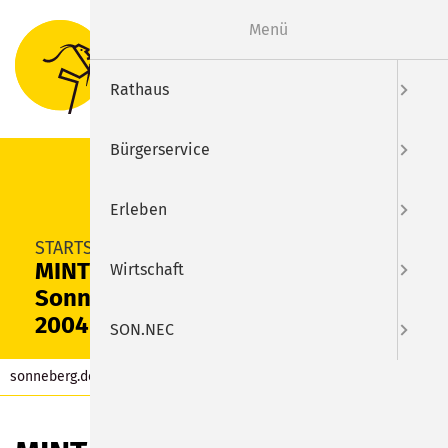
Menü
Suche
Menu
Rathaus
Bürgerservice
Erleben
SUCHEN
STARTSEITE
MINT-Kooperation mit dem 1.
Wirtschaft
Sonneberger Volleyballclub
2004
SON.NEC
sonneberg.de
Aktuelles
Beitrag